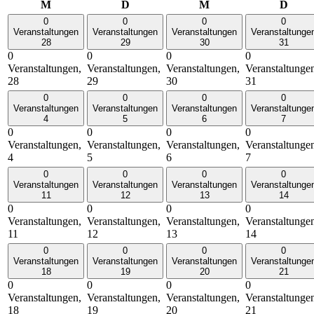
Montag
Dienstag
Mittwoch
Donn
M
D
M
D
0
0
0
0
Veranstaltungen
Veranstaltungen
Veranstaltungen
Veranstaltunge
28
29
30
31
0
0
0
0
Veranstaltungen,
Veranstaltungen,
Veranstaltungen,
Veranstaltunge
28
29
30
31
0
0
0
0
Veranstaltungen
Veranstaltungen
Veranstaltungen
Veranstaltunge
4
5
6
7
0
0
0
0
Veranstaltungen,
Veranstaltungen,
Veranstaltungen,
Veranstaltunge
4
5
6
7
0
0
0
0
Veranstaltungen
Veranstaltungen
Veranstaltungen
Veranstaltunge
11
12
13
14
0
0
0
0
Veranstaltungen,
Veranstaltungen,
Veranstaltungen,
Veranstaltunge
11
12
13
14
0
0
0
0
Veranstaltungen
Veranstaltungen
Veranstaltungen
Veranstaltunge
18
19
20
21
0
0
0
0
Veranstaltungen,
Veranstaltungen,
Veranstaltungen,
Veranstaltunge
18
19
20
21