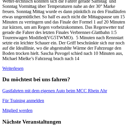
Wetter-technisch konnten sich die Fahrer gerade Samstag und
Sonntag Vormittag über Temperaturen nahe an der 30° Marke
freuen. Sonntag Mittag wurde es dann pünktlich zu den Finalläufen
etwas ungemütlicher. So half es auch nicht die Mittagspause um 15
Minuten zu verringern und das Finale der Formel 1 auf 20 Minuten
zur kürzen, um am Regen vorbeizukommen. Das Regenwetter traf
gerade die Fahrer des letzten Finales Verbrenner-Glattbahn 1:5
Tourenwagen Modified(VG5TWMO). 5 Minuten nach Rennstart
setzte ein leichter Schauer ein. Der Griff beschränkte sich nur noch
auf die Idealllinie, wo die abgestrahlte Wärme der Fahrzeuge den
Boden trocken hielt. Sascha Puvogel schied nach 10 Minuten aus,
Michael Mielke’s Fahrzeug brach nach 14
Weiterlesen
Du möchtest bei uns fahren?
Gastfahrten mit dem eigenen Auto beim MCC Rhein Ahr
Für Training anmelden
Mitglied werden
Nächste Veranstaltungen