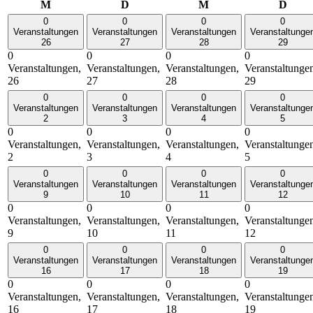
Montag
Dienstag
Mittwoch
Donn
M
D
M
D
0
0
0
0
Veranstaltungen
Veranstaltungen
Veranstaltungen
Veranstaltunge
26
27
28
29
0
0
0
0
Veranstaltungen,
Veranstaltungen,
Veranstaltungen,
Veranstaltunge
26
27
28
29
0
0
0
0
Veranstaltungen
Veranstaltungen
Veranstaltungen
Veranstaltunge
2
3
4
5
0
0
0
0
Veranstaltungen,
Veranstaltungen,
Veranstaltungen,
Veranstaltunge
2
3
4
5
0
0
0
0
Veranstaltungen
Veranstaltungen
Veranstaltungen
Veranstaltunge
9
10
11
12
0
0
0
0
Veranstaltungen,
Veranstaltungen,
Veranstaltungen,
Veranstaltunge
9
10
11
12
0
0
0
0
Veranstaltungen
Veranstaltungen
Veranstaltungen
Veranstaltunge
16
17
18
19
0
0
0
0
Veranstaltungen,
Veranstaltungen,
Veranstaltungen,
Veranstaltunge
16
17
18
19