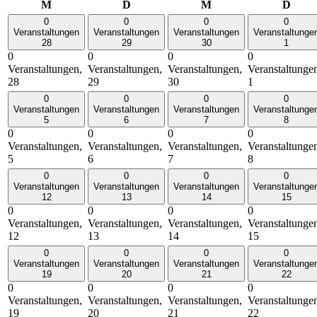
Montag
Dienstag
Mittwoch
Donn
M
D
M
D
0
0
0
0
Veranstaltungen
Veranstaltungen
Veranstaltungen
Veranstaltunge
28
29
30
1
0
0
0
0
Veranstaltungen,
Veranstaltungen,
Veranstaltungen,
Veranstaltunge
28
29
30
1
0
0
0
0
Veranstaltungen
Veranstaltungen
Veranstaltungen
Veranstaltunge
5
6
7
8
0
0
0
0
Veranstaltungen,
Veranstaltungen,
Veranstaltungen,
Veranstaltunge
5
6
7
8
0
0
0
0
Veranstaltungen
Veranstaltungen
Veranstaltungen
Veranstaltunge
12
13
14
15
0
0
0
0
Veranstaltungen,
Veranstaltungen,
Veranstaltungen,
Veranstaltunge
12
13
14
15
0
0
0
0
Veranstaltungen
Veranstaltungen
Veranstaltungen
Veranstaltunge
19
20
21
22
0
0
0
0
Veranstaltungen,
Veranstaltungen,
Veranstaltungen,
Veranstaltunge
19
20
21
22