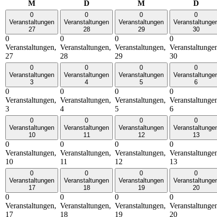
Montag
Dienstag
Mittwoch
Donn
M
D
M
D
0
0
0
0
Veranstaltungen
Veranstaltungen
Veranstaltungen
Veranstaltunge
27
28
29
30
0
0
0
0
Veranstaltungen,
Veranstaltungen,
Veranstaltungen,
Veranstaltunge
27
28
29
30
0
0
0
0
Veranstaltungen
Veranstaltungen
Veranstaltungen
Veranstaltunge
3
4
5
6
0
0
0
0
Veranstaltungen,
Veranstaltungen,
Veranstaltungen,
Veranstaltunge
3
4
5
6
0
0
0
0
Veranstaltungen
Veranstaltungen
Veranstaltungen
Veranstaltunge
10
11
12
13
0
0
0
0
Veranstaltungen,
Veranstaltungen,
Veranstaltungen,
Veranstaltunge
10
11
12
13
0
0
0
0
Veranstaltungen
Veranstaltungen
Veranstaltungen
Veranstaltunge
17
18
19
20
0
0
0
0
Veranstaltungen,
Veranstaltungen,
Veranstaltungen,
Veranstaltunge
17
18
19
20